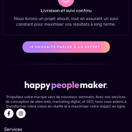
Livraison et suivi continu
Nous livrons un projet abouti, tout en assurant un suivi
constant pour maximiser vos résultats à long terme.
JE SOUHAITE PARLER À UN EXPERT !
Propulsez votre marque vers de nouveaux sommets. Avec nos services
de conception de sites web, marketing digital, et SEO, nous vous aidons à
transformer votre vision en réalité et à maximiser votre impact en ligne.
F
I
a
n
c
s
e
t
Services
b
a